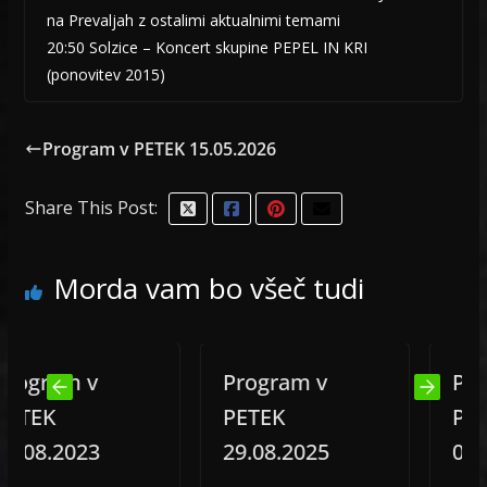
na Prevaljah z ostalimi aktualnimi temami
20:50 Solzice – Koncert skupine PEPEL IN KRI
(ponovitev 2015)
Program v PETEK 15.05.2026
Share This Post:
Morda vam bo všeč tudi
ram v
Program v
Progra
EK
PETEK
PETEK
8.2023
29.08.2025
08.11.2