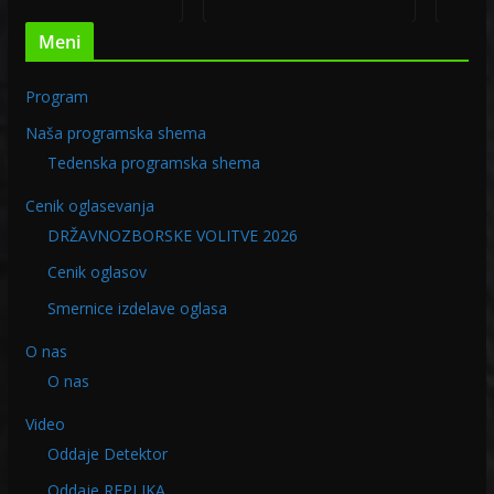
Meni
Program
Naša programska shema
Tedenska programska shema
Cenik oglasevanja
DRŽAVNOZBORSKE VOLITVE 2026
Cenik oglasov
Smernice izdelave oglasa
O nas
O nas
Video
Oddaje Detektor
Oddaje REPLIKA