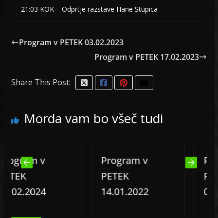
21:03 KOK – Odprtje razstave Hane Stupica
Program v PETEK 03.02.2023
Program v PETEK 17.02.2023
Share This Post:
Morda vam bo všeč tudi
gram v
Program v
Progra
EK
PETEK
PETEK
2.2024
14.01.2022
03.02.