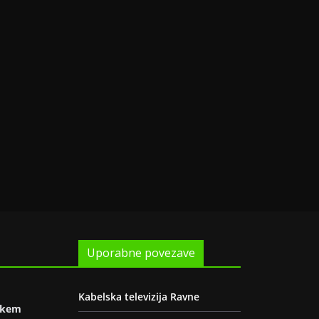
Uporabne povezave
Kabelska televizija Ravne
oškem