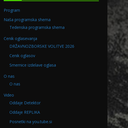
Program
Naša programska shema
Tedenska programska shema
Cenik oglasevanja
DRŽAVNOZBORSKE VOLITVE 2026
Cenik oglasov
Smernice izdelave oglasa
O nas
O nas
Video
Oddaje Detektor
Oddaje REPLIKA
8.2022
Program v PETEK 11.08.202
Posnetki na you.tube.si