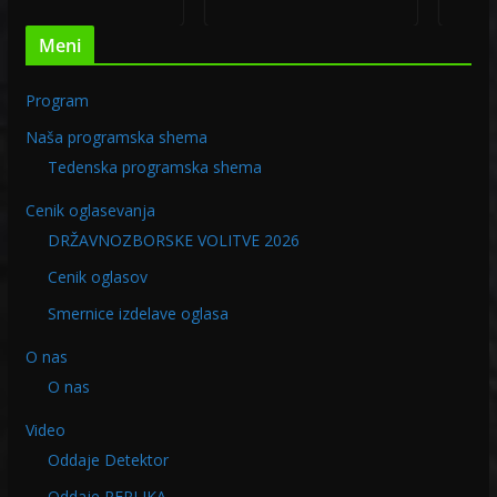
Meni
Program
Naša programska shema
Tedenska programska shema
Cenik oglasevanja
DRŽAVNOZBORSKE VOLITVE 2026
Cenik oglasov
Smernice izdelave oglasa
O nas
O nas
Video
Oddaje Detektor
Oddaje REPLIKA