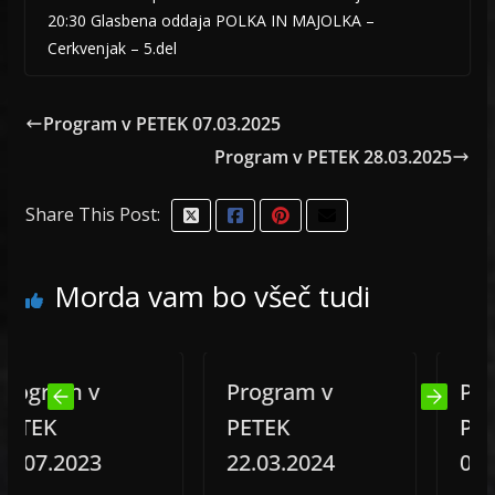
20:30 Glasbena oddaja POLKA IN MAJOLKA –
Cerkvenjak – 5.del
Program v PETEK 07.03.2025
Program v PETEK 28.03.2025
Share This Post:
Morda vam bo všeč tudi
ram v
Program v
Progra
EK
PETEK
PETEK
7.2023
22.03.2024
02.09.2