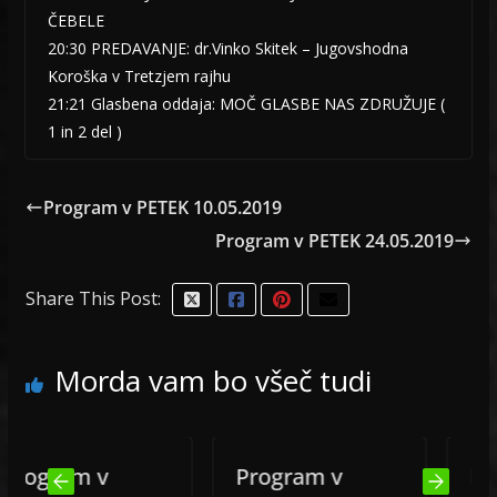
ČEBELE
20:30 PREDAVANJE: dr.Vinko Skitek – Jugovshodna
Koroška v Tretzjem rajhu
21:21 Glasbena oddaja: MOČ GLASBE NAS ZDRUŽUJE (
1 in 2 del )
Program v PETEK 10.05.2019
Program v PETEK 24.05.2019
Share This Post:
Morda vam bo všeč tudi
ogram v
Program v
Progr