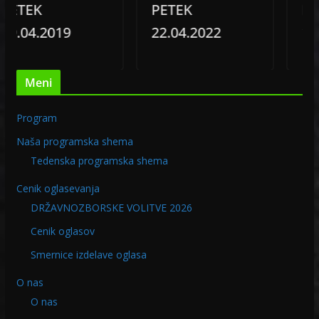
TEK
PETEK
PETE
.04.2019
22.04.2022
15.11
Meni
Program
Naša programska shema
Tedenska programska shema
Cenik oglasevanja
DRŽAVNOZBORSKE VOLITVE 2026
Cenik oglasov
Smernice izdelave oglasa
O nas
O nas