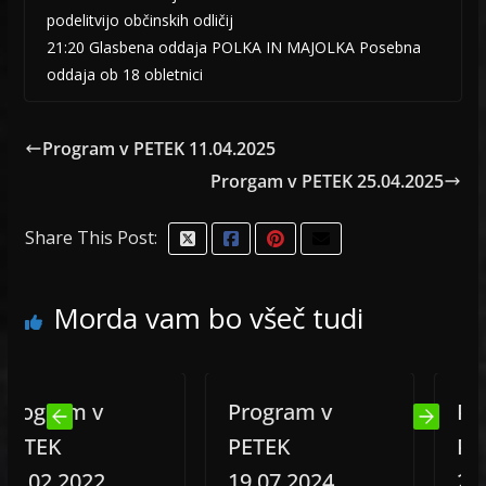
podelitvijo občinskih odličij
21:20 Glasbena oddaja POLKA IN MAJOLKA Posebna
oddaja ob 18 obletnici
Program v PETEK 11.04.2025
Prorgam v PETEK 25.04.2025
Share This Post:
Morda vam bo všeč tudi
gram v
Program v
Progra
EK
PETEK
PETEK
02.2022
19.07.2024
26.04.