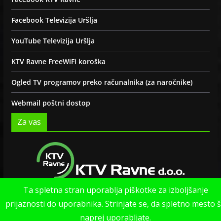
Facebook Televizija Uršlja
YouTube Televizija Uršlja
KTV Ravne FreeWiFi koroška
Ogled TV programov preko računalnika (za naročnike)
Webmail poštni dostop
Za vas
Ta spletna stran uporablja piškotke za izboljšanje
Politika zasebnosti strani
prijaznosti do uporabnika. Strinjate se, da spletno mesto 
naprej uporabljate.