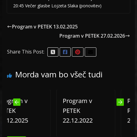
20:45 Večer glasbe Lojzeta Slaka (ponovitev)
Program v PETEK 13.02.2025
Program v PETEK 27.02.2026
Share This Post:
Morda vam bo všeč tudi
ram v
Program v
Progra
EK
PETEK
PETEK
2.2025
22.12.2022
24.10.2