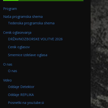
Program
Naša programska shema
Tedenska programska shema
Cenik oglasevanja
DRŽAVNOZBORSKE VOLITVE 2026
Cenik oglasov
Smernice izdelave oglasa
O nas
O nas
Video
Oddaje Detektor
Oddaje REPLIKA
8.2019
Program v PETEK 05.04.202
Posnetki na you.tube.si