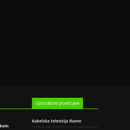
Uporabne povezave
Kabelska televizija Ravne
oškem