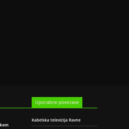
Uporabne povezave
Kabelska televizija Ravne
oškem