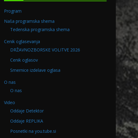
Program
Naša programska shema
Tedenska programska shema
Cenik oglasevanja
DRŽAVNOZBORSKE VOLITVE 2026
Cenik oglasov
Smernice izdelave oglasa
O nas
O nas
Video
Oddaje Detektor
Oddaje REPLIKA
.2024
Program v PETEK 22.05.2026
Posnetki na you.tube.si