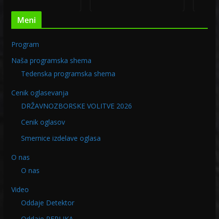
Meni
Program
Naša programska shema
Tedenska programska shema
Cenik oglasevanja
DRŽAVNOZBORSKE VOLITVE 2026
Cenik oglasov
Smernice izdelave oglasa
O nas
O nas
Video
Oddaje Detektor
Oddaje REPLIKA