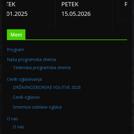
EK
PETEK
PETEK 
1.2025
15.05.2026
Meni
Program
Naša programska shema
Tedenska programska shema
Cenik oglasevanja
DRŽAVNOZBORSKE VOLITVE 2026
Cenik oglasov
Smernice izdelave oglasa
O nas
O nas