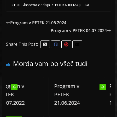
21:20 Glasbena oddaja 7. POLKA IN MAJOLKA
Program v PETEK 21.06.2024
Program v PETEK 04.07.2024
Share This Post:
Morda vam bo všeč tudi
gram v
Program v
Progra
EK
PETEK
PETEK
7.2022
21.06.2024
13.02.