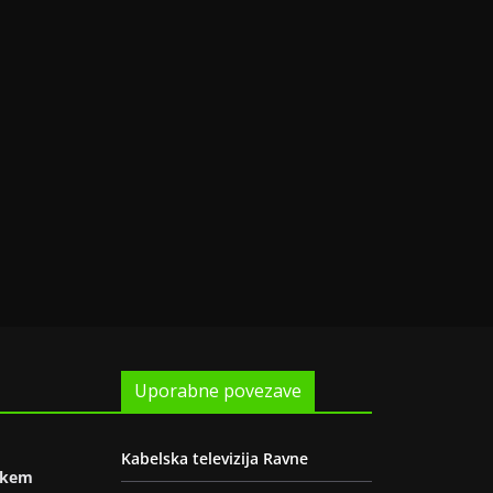
Uporabne povezave
Kabelska televizija Ravne
oškem