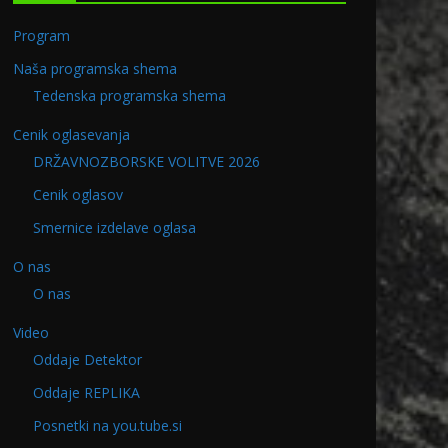
Program
Naša programska shema
Tedenska programska shema
Cenik oglasevanja
DRŽAVNOZBORSKE VOLITVE 2026
Cenik oglasov
Smernice izdelave oglasa
O nas
O nas
Video
Oddaje Detektor
2.2022
Program v PETEK 20.11.202
Oddaje REPLIKA
Posnetki na you.tube.si