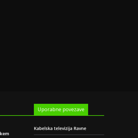
Uporabne povezave
Kabelska televizija Ravne
oškem