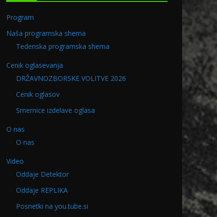
Program
Naša programska shema
Tedenska programska shema
Cenik oglasevanja
DRŽAVNOZBORSKE VOLITVE 2026
Cenik oglasov
Smernice izdelave oglasa
O nas
O nas
Video
Oddaje Detektor
Oddaje REPLIKA
2.2021
Program v PETEK 12.07.201
Posnetki na you.tube.si